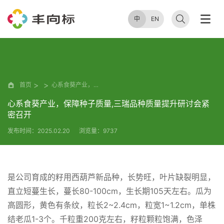
中
EN
首页
心系食葵产业，保障种子质量,三瑞品种质量提升研讨会紧密召开
心系食葵产业，保障种子质量,三瑞品种质量提升研讨会紧
密召开
发布时间：2025.02.20
浏览量：9737
是公司育成的籽用西葫芦新品种，长势旺，叶片缺裂明显，
直立短蔓生长，蔓长80-100cm，生长期105天左右。瓜为
高圆形，黄色有条纹，粒长2~2.4cm，粒宽1~1.2cm，单株
结老瓜1-3个。千粒重200克左右，籽粒颗粒饱满，色泽