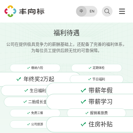
中
EN
加
入
我
们
让
我
们
一
起
探
索
未
来
福利待遇
公司在提供极具竞争力的薪酬基础上，还配备了完善的福利体系，
为每位员工提供后顾无忧的可靠保障。
缴纳六险
定期体检
年终奖2万起
节日福利
带薪年假
生日福利
带薪学习
二胎成长金
报销差旅费
免费三餐
住房补贴
公司旅游