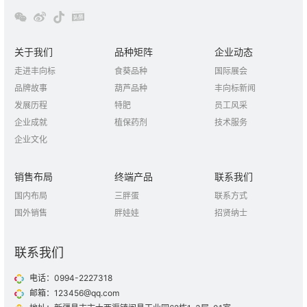
关于我们
品种矩阵
企业动态
走进丰向标
食葵品种
国际展会
品牌故事
葫芦品种
丰向标新闻
发展历程
特肥
员工风采
企业成就
植保药剂
技术服务
企业文化
销售布局
终端产品
联系我们
国内布局
三胖蛋
联系方式
国外销售
胖娃娃
招贤纳士
联系我们
电话：0994-2227318
邮箱：123456@qq.com