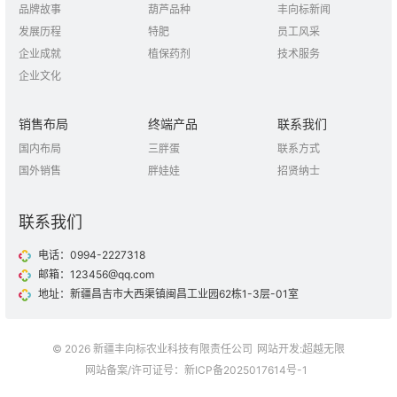
品牌故事
葫芦品种
丰向标新闻
发展历程
特肥
员工风采
企业成就
植保药剂
技术服务
企业文化
销售布局
终端产品
联系我们
国内布局
三胖蛋
联系方式
国外销售
胖娃娃
招贤纳士
联系我们
电话：0994-2227318
邮箱：123456@qq.com
地址：新疆昌吉市大西渠镇闽昌工业园62栋1-3层-01室
© 2026 新疆丰向标农业科技有限责任公司
网站开发
:
超越无限
网站备案/许可证号：
新ICP备2025017614号-1