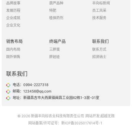
品牌故事
葫芦品种
丰向标新闻
发展历程
特肥
员工风采
企业成就
植保药剂
技术服务
企业文化
销售布局
终端产品
联系我们
国内布局
三胖蛋
联系方式
国外销售
胖娃娃
招贤纳士
联系我们
电话：0994-2227318
邮箱：123456@qq.com
地址：新疆昌吉市大西渠镇闽昌工业园62栋1-3层-01室
© 2026 新疆丰向标农业科技有限责任公司
网站开发
:
超越无限
网站备案/许可证号：
新ICP备2025017614号-1