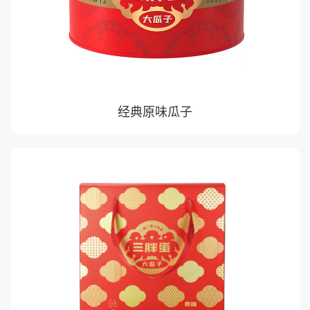
经典原味瓜子